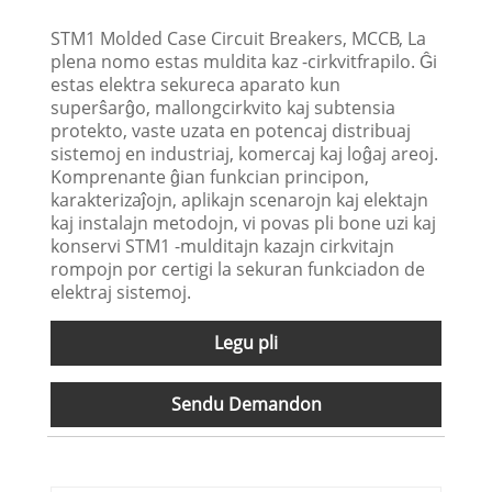
STM1 Molded Case Circuit Breakers, MCCB, La
plena nomo estas muldita kaz -cirkvitfrapilo. Ĝi
estas elektra sekureca aparato kun
superŝarĝo, mallongcirkvito kaj subtensia
protekto, vaste uzata en potencaj distribuaj
sistemoj en industriaj, komercaj kaj loĝaj areoj.
Komprenante ĝian funkcian principon,
karakterizaĵojn, aplikajn scenarojn kaj elektajn
kaj instalajn metodojn, vi povas pli bone uzi kaj
konservi STM1 -mulditajn kazajn cirkvitajn
rompojn por certigi la sekuran funkciadon de
elektraj sistemoj.
Legu pli
Sendu Demandon