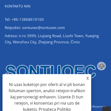
KONTAKTU NIN
Tel: +86-13868610160
Retpoŝto:
sontuoec@sontuoec.com
Adreso: n-ro 3999, Liujiang Road, Liushi Town, Yueqing
City, Wenzhou City, Zhejiang Province, Ĉinio
X
Ni uzas kuketojn por oferti al vi pli bonan
foliuman sperton, analizi retejon-trafikon
kaj personecigi enhavon. Uzante ĉi tiun
retejon, vi konsentas pri nia uzo de
Kopirajto © 2024 Wenzhou Santuo Electrical Co., Ltd. Ĉiuj Rajtoj Rezervitaj
kuketoj.
Privateca Politiko