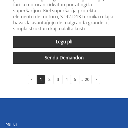
fari la motoran cirkviton por atingi la
superŝarĝon. Kiel superŝarĝa protekta
elemento de motoro, STR2-D13-termika relajso
havas la avantaĝojn de malgranda grandeco,
simpla strukturo kaj malalta kosto.
Legu pli
Sendu Demandon
<
1
2
3
4
5
...
20
>
PRI NI