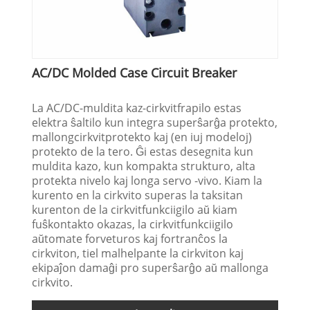
AC/DC Molded Case Circuit Breaker
La AC/DC-muldita kaz-cirkvitfrapilo estas
elektra ŝaltilo kun integra superŝarĝa protekto,
mallongcirkvitprotekto kaj (en iuj modeloj)
protekto de la tero. Ĝi estas desegnita kun
muldita kazo, kun kompakta strukturo, alta
protekta nivelo kaj longa servo -vivo. Kiam la
kurento en la cirkvito superas la taksitan
kurenton de la cirkvitfunkciigilo aŭ kiam
fuŝkontakto okazas, la cirkvitfunkciigilo
aŭtomate forveturos kaj fortranĉos la
cirkviton, tiel malhelpante la cirkviton kaj
ekipaĵon damaĝi pro superŝarĝo aŭ mallonga
cirkvito.