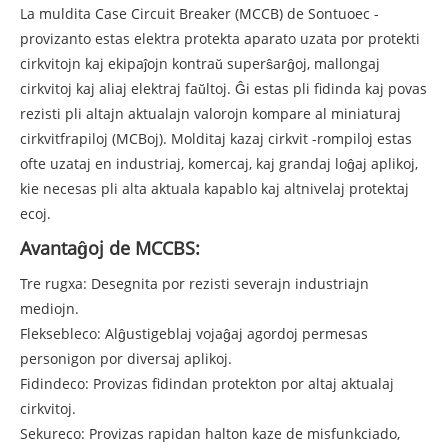
La muldita Case Circuit Breaker (MCCB) de Sontuoec -
provizanto estas elektra protekta aparato uzata por protekti
cirkvitojn kaj ekipaĵojn kontraŭ superŝarĝoj, mallongaj
cirkvitoj kaj aliaj elektraj faŭltoj. Ĝi estas pli fidinda kaj povas
rezisti pli altajn aktualajn valorojn kompare al miniaturaj
cirkvitfrapiloj (MCBoj). Molditaj kazaj cirkvit -rompiloj estas
ofte uzataj en industriaj, komercaj, kaj grandaj loĝaj aplikoj,
kie necesas pli alta aktuala kapablo kaj altnivelaj protektaj
ecoj.
Avantaĝoj de MCCBS:
Tre rugxa: Desegnita por rezisti severajn industriajn
mediojn.
Fleksebleco: Alĝustigeblaj vojaĝaj agordoj permesas
personigon por diversaj aplikoj.
Fidindeco: Provizas fidindan protekton por altaj aktualaj
cirkvitoj.
Sekureco: Provizas rapidan halton kaze de misfunkciado,