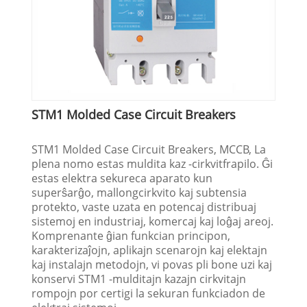
STM1 Molded Case Circuit Breakers
STM1 Molded Case Circuit Breakers, MCCB, La
plena nomo estas muldita kaz -cirkvitfrapilo. Ĝi
estas elektra sekureca aparato kun
superŝarĝo, mallongcirkvito kaj subtensia
protekto, vaste uzata en potencaj distribuaj
sistemoj en industriaj, komercaj kaj loĝaj areoj.
Komprenante ĝian funkcian principon,
karakterizaĵojn, aplikajn scenarojn kaj elektajn
kaj instalajn metodojn, vi povas pli bone uzi kaj
konservi STM1 -mulditajn kazajn cirkvitajn
rompojn por certigi la sekuran funkciadon de