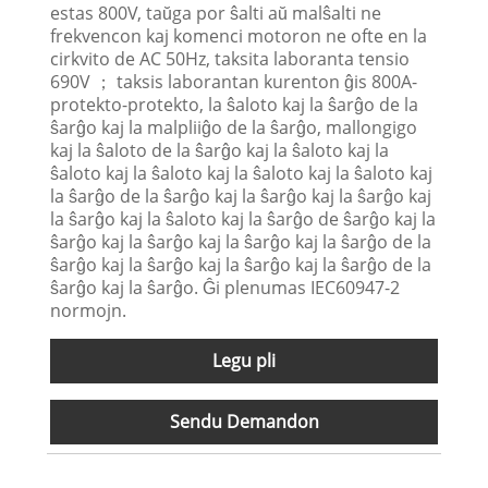
estas 800V, taŭga por ŝalti aŭ malŝalti ne
frekvencon kaj komenci motoron ne ofte en la
cirkvito de AC 50Hz, taksita laboranta tensio
690V ； taksis laborantan kurenton ĝis 800A-
protekto-protekto, la ŝaloto kaj la ŝarĝo de la
ŝarĝo kaj la malpliiĝo de la ŝarĝo, mallongigo
kaj la ŝaloto de la ŝarĝo kaj la ŝaloto kaj la
ŝaloto kaj la ŝaloto kaj la ŝaloto kaj la ŝaloto kaj
la ŝarĝo de la ŝarĝo kaj la ŝarĝo kaj la ŝarĝo kaj
la ŝarĝo kaj la ŝaloto kaj la ŝarĝo de ŝarĝo kaj la
ŝarĝo kaj la ŝarĝo kaj la ŝarĝo kaj la ŝarĝo de la
ŝarĝo kaj la ŝarĝo kaj la ŝarĝo kaj la ŝarĝo de la
ŝarĝo kaj la ŝarĝo. Ĝi plenumas IEC60947-2
normojn.
Legu pli
Sendu Demandon