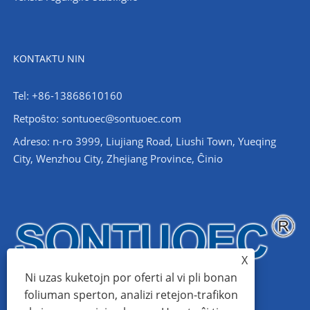
KONTAKTU NIN
Tel: +86-13868610160
Retpoŝto:
sontuoec@sontuoec.com
Adreso: n-ro 3999, Liujiang Road, Liushi Town, Yueqing
City, Wenzhou City, Zhejiang Province, Ĉinio
X
Ni uzas kuketojn por oferti al vi pli bonan
foliuman sperton, analizi retejon-trafikon