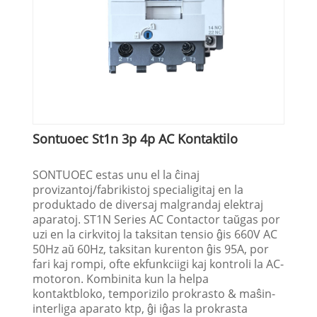
Sontuoec St1n 3p 4p AC Kontaktilo
SONTUOEC estas unu el la ĉinaj
provizantoj/fabrikistoj specialigitaj en la
produktado de diversaj malgrandaj elektraj
aparatoj. ST1N Series AC Contactor taŭgas por
uzi en la cirkvitoj la taksitan tensio ĝis 660V AC
50Hz aŭ 60Hz, taksitan kurenton ĝis 95A, por
fari kaj rompi, ofte ekfunkciigi kaj kontroli la AC-
motoron. Kombinita kun la helpa
kontaktbloko, temporizilo prokrasto & maŝin-
interliga aparato ktp, ĝi iĝas la prokrasta