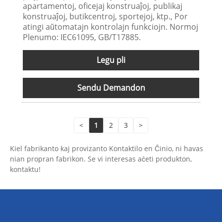
apartamentoj, oficejaj konstruaĵoj, publikaj
konstruaĵoj, butikcentroj, sportejoj, ktp., Por
atingi aŭtomatajn kontrolajn funkciojn. Normoj
Plenumo: IEC61095, GB/T17885.
Legu pli
Sendu Demandon
<
1
2
3
>
Kiel fabrikanto kaj provizanto Kontaktilo en Ĉinio, ni havas
nian propran fabrikon. Se vi interesas aĉeti produkton,
kontaktu!