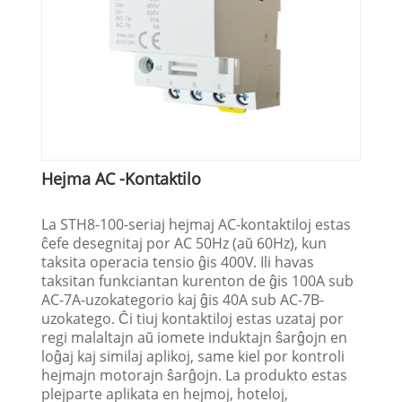
Hejma AC -Kontaktilo
La STH8-100-seriaj hejmaj AC-kontaktiloj estas
ĉefe desegnitaj por AC 50Hz (aŭ 60Hz), kun
taksita operacia tensio ĝis 400V. Ili havas
taksitan funkciantan kurenton de ĝis 100A sub
AC-7A-uzokategorio kaj ĝis 40A sub AC-7B-
uzokatego. Ĉi tiuj kontaktiloj estas uzataj por
regi malaltajn aŭ iomete induktajn ŝarĝojn en
loĝaj kaj similaj aplikoj, same kiel por kontroli
hejmajn motorajn ŝarĝojn. La produkto estas
plejparte aplikata en hejmoj, hoteloj,