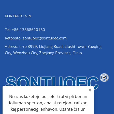
KONTAKTU NIN
Tel: +86-13868610160
Retpoŝto:
sontuoec@sontuoec.com
Adreso: n-ro 3999, Liujiang Road, Liushi Town, Yueqing
City, Wenzhou City, Zhejiang Province, Ĉinio
X
Ni uzas kuketojn por oferti al vi pli bonan
foliuman sperton, analizi retejon-trafikon
kaj personecigi enhavon. Uzante ĉi tiun