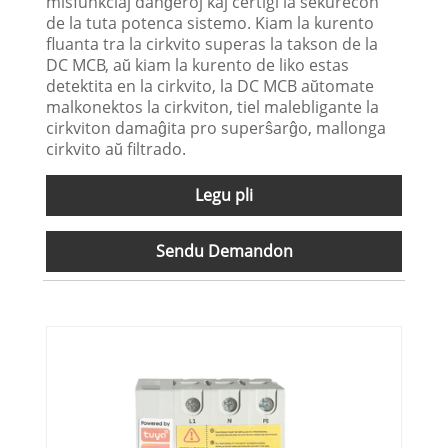
misfunkciaj danĝeroj kaj certigi la sekurecon
de la tuta potenca sistemo. Kiam la kurento
fluanta tra la cirkvito superas la takson de la
DC MCB, aŭ kiam la kurento de liko estas
detektita en la cirkvito, la DC MCB aŭtomate
malkonektos la cirkviton, tiel malebligante la
cirkviton damaĝita pro superŝarĝo, mallonga
cirkvito aŭ filtrado.
Legu pli
Sendu Demandon