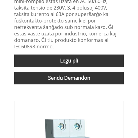
mini-rompilo estas uzata en AC 50/60Hz,
taksita tensio de 230V. 3, 4 polusoj 400V,
taksita kurento al 63A por superŝarĝo kaj
fuŝkontakto-protekto same kiel por
nefrekventa ŝanĝado sub normala kazo. Ĝi
estas vaste uzata por industrio, komerca kaj
domanaro. Ĉi tiu produkto konformas al
IEC60898-normo.
Legu pli
Sendu Demandon