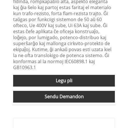
fidinda, rompkapablo alta, aspekto eleganta
kaj ĝia ŝelo kaj partoj estas faritaj el materialo
kun trafo-rezisto, forta flam-rezista trajto. Ĝi
taŭgas por funkciigi sistemon de 50 aŭ 60
ofteco, Ue 400V kaj sube, Ui 63A kaj sube. Ĝi
estas ĉefe aplikata ĉe oficeja konstruaĵo,
loĝejo, por lumigado, potenco-distribuo kaj
superŝarĝo kaj mallonga cirkvito-protekto de
ekipaĵoj. Kutime, ĝi ankaŭ povas esti uzata kiel
la ne ofta translokigo de potenca sistemo. Ĝi
konformas al la normoj IEC60898.1 kaj
GB10963.1
Legu pli
Sendu Demandon