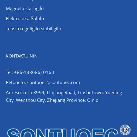
Magneta startigilo
Elektronika Ŝaltilo
Tensia reguligilo stabiligilo
KONTAKTU NIN
Tel: +86-13868610160
Retpoŝto:
sontuoec@sontuoec.com
Adreso: n-ro 3999, Liujiang Road, Liushi Town, Yueqing
City, Wenzhou City, Zhejiang Province, Ĉinio