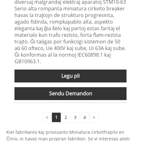
diversaj malgrandaj elektraj aparatoj STM10-63
Serio alta rompanta miniatura cirkvito breaker
havas la trajtojn de strukturo progresinta,
agado fidinda, rompkapablo alta, aspekto
eleganta kaj ĝia ŝelo kaj partoj estas faritaj el
materialo kun trafo rezisto, forta flam-rezista
trajto. Ĝi taŭgas por funkciigi sistemon de 50
aŭ 60 ofteco, Ue 400V kaj sube, Ui 63A kaj sube.
Ĝi konformas al la normoj IEC60898.1 kaj
GB10963.1.
Legu pli
Sendu Demandon
<
1
2
3
4
>
Kiel fabrikanto kaj provizanto Miniatura cirkvitfrapilo en
Ĉinio, ni havas nian propran fabrikon. Se vi interesas aĉeti