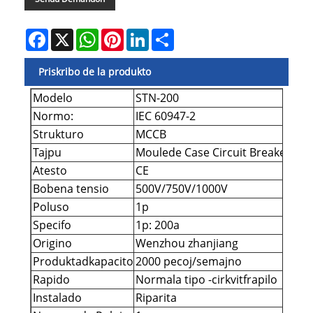
Facebook
X
WhatsApp
Pinterest
LinkedIn
Share
Priskribo de la produkto
Modelo
STN-200
Normo:
IEC 60947-2
Strukturo
MCCB
Tajpu
Moulede Case Circuit Breaker
Atesto
CE
Bobena tensio
500V/750V/1000V
Poluso
1p
Specifo
1p: 200a
Origino
Wenzhou zhanjiang
Produktadkapacito
2000 pecoj/semajno
Rapido
Normala tipo -cirkvitfrapilo
Instalado
Riparita