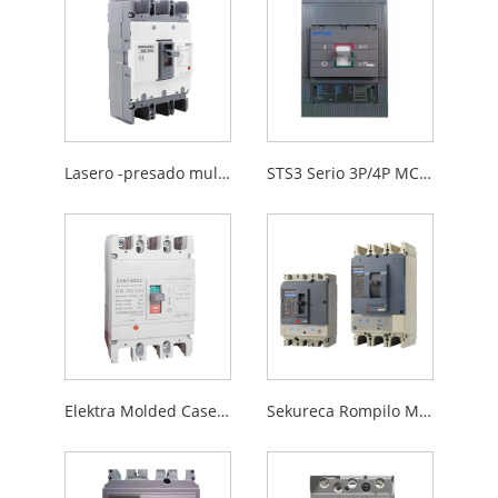
Lasero -presado muldita kaz -cirkvitfrapilo MCCB
STS3 Serio 3P/4P MCCB
Elektra Molded Case Circuit Breaker
Sekureca Rompilo MCCB 3P