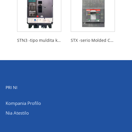
STN3 -tipo muldita kaz -cirkvitfrapilo
STX -serio Molded Case Circuit Breaker
PRI NI
Kompania Profilo
Nia Atestilo