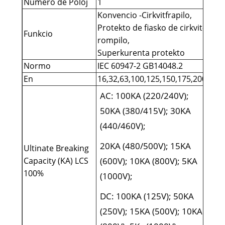
Numero de Poloj
1
Konvencio -Cirkvitfrapilo,
Protekto de fiasko de cirkvit-
Funkcio
rompilo,
Superkurenta protekto
Normo
IEC 60947-2 GB14048.2
En
16,32,63,100,125,150,175,200a
AC: 100KA (220/240V);
50KA (380/415V); 30KA
(440/460V);
20KA (480/500V); 15KA
Ultinate Breaking
Capacity (KA) LCS
(600V); 10KA (800V); 5KA
100%
(1000V);
DC: 100KA (125V); 50KA
(250V); 15KA (500V); 10KA