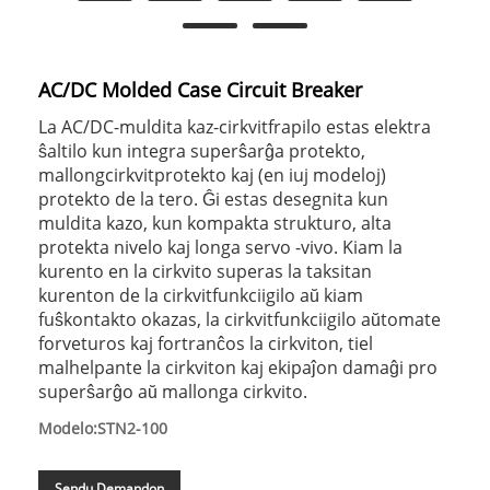
AC/DC Molded Case Circuit Breaker
La AC/DC-muldita kaz-cirkvitfrapilo estas elektra
ŝaltilo kun integra superŝarĝa protekto,
mallongcirkvitprotekto kaj (en iuj modeloj)
protekto de la tero. Ĝi estas desegnita kun
muldita kazo, kun kompakta strukturo, alta
protekta nivelo kaj longa servo -vivo. Kiam la
kurento en la cirkvito superas la taksitan
kurenton de la cirkvitfunkciigilo aŭ kiam
fuŝkontakto okazas, la cirkvitfunkciigilo aŭtomate
forveturos kaj fortranĉos la cirkviton, tiel
malhelpante la cirkviton kaj ekipaĵon damaĝi pro
superŝarĝo aŭ mallonga cirkvito.
Modelo:STN2-100
Sendu Demandon