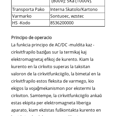
(800V); 5Ka (1000V).
Transporta Pako
Interna Skatolo/Kartono
Varmarko
Sontuoec, wzstec
HS -Kodo
8536200000
Principo de operacio
La funkcia principo de AC/DC -muldita kaz -
cirkvitfrapilo baziĝas sur la termikaj kaj
elektromagnetaj efikoj de kurento. Kiam la
kurento en la cirkvito superas la taksitan
valoron de la cirkvitfunkciigilo, la bimetal en la
cirkvitfrapilo estos fleksita de varmego, kio
ekigos la vojaĝmekanismon por ekstermi la
cirkviton. Samtempe, la cirkvitfunkciigilo ankaŭ
estas ekipita per elektromagneta liberiga
aparato, kiam ekzistas fuŝkontakta kurento en