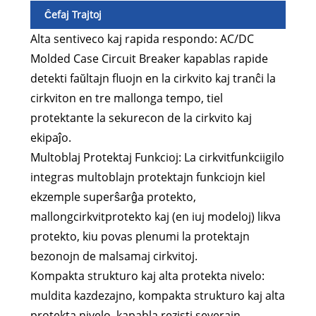
Ĉefaj Trajtoj
Alta sentiveco kaj rapida respondo: AC/DC
Molded Case Circuit Breaker kapablas rapide
detekti faŭltajn fluojn en la cirkvito kaj tranĉi la
cirkviton en tre mallonga tempo, tiel
protektante la sekurecon de la cirkvito kaj
ekipaĵo.
Multoblaj Protektaj Funkcioj: La cirkvitfunkciigilo
integras multoblajn protektajn funkciojn kiel
ekzemple superŝarĝa protekto,
mallongcirkvitprotekto kaj (en iuj modeloj) likva
protekto, kiu povas plenumi la protektajn
bezonojn de malsamaj cirkvitoj.
Kompakta strukturo kaj alta protekta nivelo:
muldita kazdezajno, kompakta strukturo kaj alta
protekta nivelo, kapabla rezisti severajn