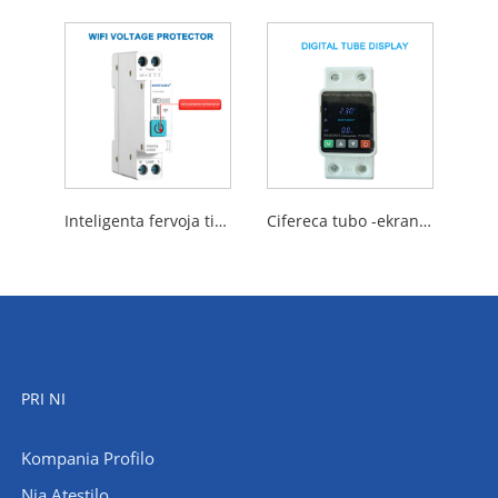
Inteligenta fervoja tipo WiFi -tensia protektilo
Cifereca tubo -ekrano supervoltsio kaj subtensia tensia protektilo
PRI NI
Kompania Profilo
Nia Atestilo