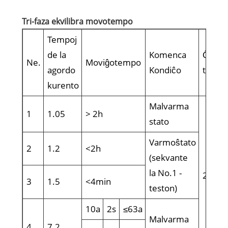
Tri-faza ekvilibra movotempo
Tempoj
de la
Komenca
Ĉirka
Ne.
Moviĝotempo
agordo
Kondiĉo
tempe
kurento
Malvarma
1
1.05
> 2h
stato
Varmoŝtato
2
1.2
<2h
(sekvante
la No.1 -
20 ± 5
3
1.5
<4min
teston)
10a
2s
≤63a
Malvarma
4
7.2