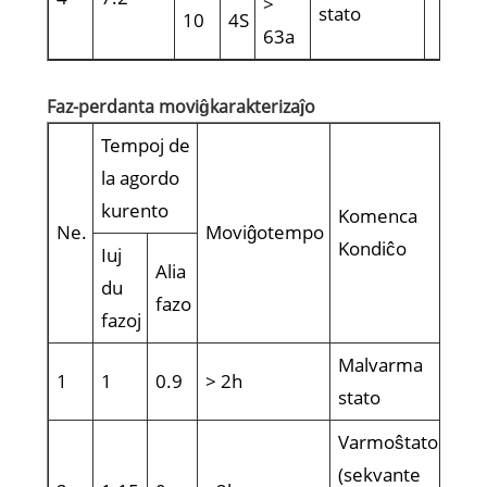
>
stato
10
4S
63a
Faz-perdanta moviĝkarakterizaĵo
Tempoj de
la agordo
kurento
Komenca
Ĉir
Ne.
Moviĝotempo
Kondiĉo
tem
Iuj
Alia
du
fazo
fazoj
Malvarma
1
1
0.9
> 2h
stato
Varmoŝtato
20 
(sekvante