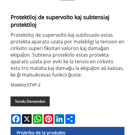
Protektiloj de supervolto kaj subtensiaj
protektiloj
Protektiloj de supervolto kaj subfosado estas
protekta aparato uzata por malebligi la tension en
cirkvito superi fiksitan valoron kaj damaĝan
ekipaĵon. Subtena protektilo estas protekta
aparato uzata por eviti ke la tensio en cirkvito
estu tro malalta kaj damaĝu la ekipaĵon aŭ kaŭzas,
ke ĝi malsukcesas funkcii ĝuste.
Modelo:STVP-2
Sendu Demandon
Facebook
X
WhatsApp
Pinterest
LinkedIn
Share
Priskribo de la produkto