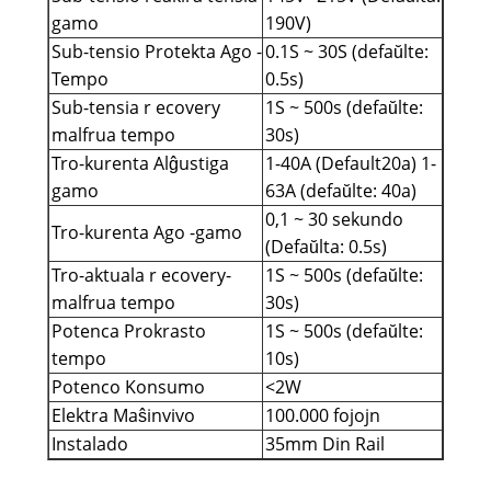
gamo
190V)
Sub-tensio Protekta Ago -
0.1S ~ 30S (defaŭlte:
Tempo
0.5s)
Sub-tensia r ecovery
1S ~ 500s (defaŭlte:
malfrua tempo
30s)
Tro-kurenta Alĝustiga
1-40A (Default20a) 1-
gamo
63A (defaŭlte: 40a)
0,1 ~ 30 sekundo
Tro-kurenta Ago -gamo
(Defaŭlta: 0.5s)
Tro-aktuala r ecovery-
1S ~ 500s (defaŭlte:
malfrua tempo
30s)
Potenca Prokrasto
1S ~ 500s (defaŭlte:
tempo
10s)
Potenco Konsumo
<2W
Elektra Maŝinvivo
100.000 fojojn
Instalado
35mm Din Rail