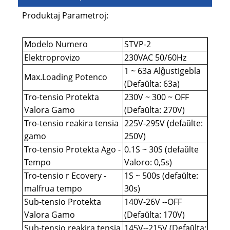
Produktaj Parametroj:
Modelo Numero
STVP-2
Elektroprovizo
230VAC 50/60Hz
1 ~ 63a Alĝustigebla
Max.Loading Potenco
(Defaŭlta: 63a)
Tro-tensio Protekta
230V ~ 300 ~ OFF
Valora Gamo
(Defaŭlta: 270V)
Tro-tensio reakira tensia
225V-295V (defaŭlte:
gamo
250V)
Tro-tensio Protekta Ago -
0.1S ~ 30S (defaŭlte
Tempo
Valoro: 0,5s)
Tro-tensio r Ecovery -
1S ~ 500s (defaŭlte:
malfrua tempo
30s)
Sub-tensio Protekta
140V-26V --OFF
Valora Gamo
(Defaŭlta: 170V)
Sub-tensio reakira tensia
145V--215V (Defaŭlta: