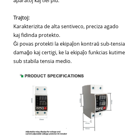
aparatoj kaj tiel plu.
Trajtoj:
Karakterizita de alta sentiveco, preciza agado
kaj fidinda protekto.
Ĝi povas protekti la ekipaĵon kontraŭ sub-tensia
damaĝo kaj certigi, ke la ekipaĵo funkcias kutime
sub stabila tensia medio.