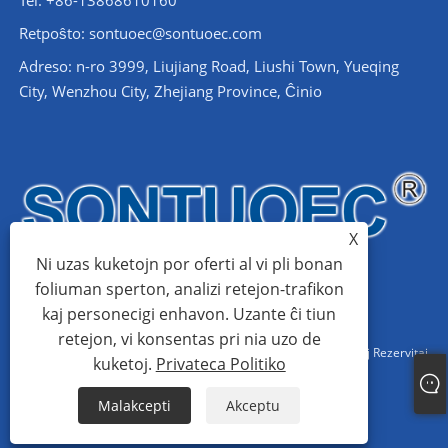
Tel: +86-13868610160
Retpoŝto:
sontuoec@sontuoec.com
Adreso: n-ro 3999, Liujiang Road, Liushi Town, Yueqing
City, Wenzhou City, Zhejiang Province, Ĉinio
X
Ni uzas kuketojn por oferti al vi pli bonan
foliuman sperton, analizi retejon-trafikon
kaj personecigi enhavon. Uzante ĉi tiun
retejon, vi konsentas pri nia uzo de
Kopirajto © 2024 Wenzhou Santuo Electrical Co., Ltd. Ĉiuj Rajtoj Rezervitaj
kuketoj.
Privateca Politiko
Links
Sitemap
RSS
XML
Privateca Politiko
Malakcepti
Akceptu