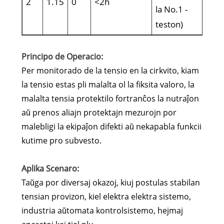
2
1.15
0
<2h
la No.1 -
teston)
Principo de Operacio:
Per monitorado de la tensio en la cirkvito, kiam
la tensio estas pli malalta ol la fiksita valoro, la
malalta tensia protektilo fortranĉos la nutraĵon
aŭ prenos aliajn protektajn mezurojn por
malebligi la ekipaĵon difekti aŭ nekapabla funkcii
kutime pro subvesto.
Aplika Scenaro:
Taŭga por diversaj okazoj, kiuj postulas stabilan
tensian provizon, kiel elektra elektra sistemo,
industria aŭtomata kontrolsistemo, hejmaj