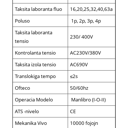
Taksita laboranta fluo
16,20,25,32,40,63a
Poluso
1p, 2p, 3p, 4p
Taksita laboranta
230/ 400V
tensio
Kontrolanta tensio
AC230V/380V
Taksita izola tensio
AC690V
Translokiga tempo
≤2s
Ofteco
50/60hz
Operacia Modelo
Manlibro (I-O-II)
ATS -nivelo
CE
Mekanika Vivo
10000 fojojn