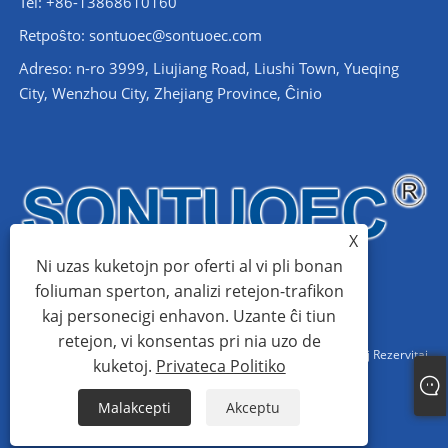
Tel: +86-13868610160
Retpoŝto:
sontuoec@sontuoec.com
Adreso: n-ro 3999, Liujiang Road, Liushi Town, Yueqing
City, Wenzhou City, Zhejiang Province, Ĉinio
X
Ni uzas kuketojn por oferti al vi pli bonan
foliuman sperton, analizi retejon-trafikon
kaj personecigi enhavon. Uzante ĉi tiun
retejon, vi konsentas pri nia uzo de
Kopirajto © 2024 Wenzhou Santuo Electrical Co., Ltd. Ĉiuj Rajtoj Rezervitaj
kuketoj.
Privateca Politiko
Links
Sitemap
RSS
XML
Privateca Politiko
Malakcepti
Akceptu