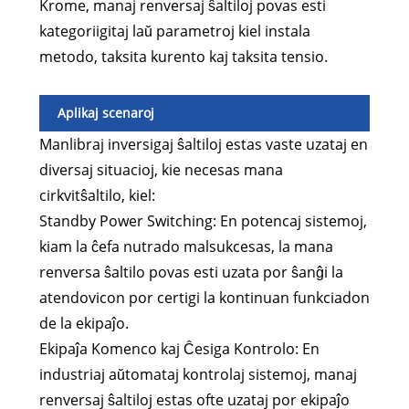
Krome, manaj renversaj ŝaltiloj povas esti
kategoriigitaj laŭ parametroj kiel instala
metodo, taksita kurento kaj taksita tensio.
Aplikaj scenaroj
Manlibraj inversigaj ŝaltiloj estas vaste uzataj en
diversaj situacioj, kie necesas mana
cirkvitŝaltilo, kiel:
Standby Power Switching: En potencaj sistemoj,
kiam la ĉefa nutrado malsukcesas, la mana
renversa ŝaltilo povas esti uzata por ŝanĝi la
atendovicon por certigi la kontinuan funkciadon
de la ekipaĵo.
Ekipaĵa Komenco kaj Ĉesiga Kontrolo: En
industriaj aŭtomataj kontrolaj sistemoj, manaj
renversaj ŝaltiloj estas ofte uzataj por ekipaĵo