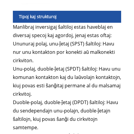
Tipoj kaj strukturoj
Manlibraj inversigaj ŝaltiloj estas haveblaj en
diversaj specoj kaj agordoj, jenaj estas oftaj:
Ununuraj polaj, unu-ĵetaj (SPST) ŝaltiloj: Havu
nur unu kontakton por konekti aŭ malkonekti
cirkviton.
Unu-polaj, duoble-ĵetaj (SPDT) ŝaltiloj: Havu unu
komunan kontakton kaj du laŭvolajn kontaktojn,
kiuj povas esti ŝanĝitaj permane al du malsamaj
cirkvitoj.
Duoble-polaj, duoble-ĵetaj (DPDT) ŝaltiloj: Havu
du sendependajn unu-polajn, duoble-ĵetajn
ŝaltilojn, kiuj povas ŝanĝi du cirkvitojn
samtempe.