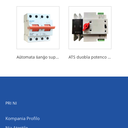
Aŭtomata ŝanĝo super ŝaltilo
ATS duobla potenco aŭtomata translokiga elektra selektila ŝaltilo
PRI NI
Kompania Profilo
Nia Atestilo