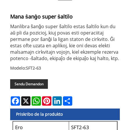
Mana ŝanĝo super ŝaltilo
Manlibra ŝanĝo super ŝaltilo estas ŝaltilo kun du
aŭ pli da pozicioj, kiuj povas esti operaciitaj
permane por ŝanĝi la ligan staton de cirkvito. Ĝi
estas ofte uzata en aplikoj, kie oni devas elekti
malsamajn cirkvitajn vojojn, kiel ekzemple rezerva
potenco -ŝaltado, ekipaĵo de ekipaĵo kaj halto, ktp.
Modelo:SFT2-63
Sendu Demandon
Facebook
X
WhatsApp
Pinterest
LinkedIn
Share
Priskribo de la produkto
Ero
SFT2-63