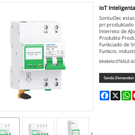
IoT Inteligen
SontuOec estas u
pri produktado 
Interreto de Aĵ
Produkto Produ
Funkciado de S
Funkcio. industri
Modelo:ST65LE-
Sendu Demandon
Facebook
X
W