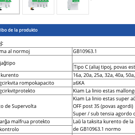
ribo de la produkto
j:
ma al normoj
GB10963.1
jaĝtipo
Tipo C (aliaj tipoj, povas es
a kurento
16a, 20a, 25a, 32a, 40a, 50a
gcirkvita rompokapacito
≥6KA
gcirkvitprotekto
Kiam La linio estas mallongci
Kiam La linio estas super aŭ 
to de Supervolta
OFF post 3S (povas agordi)
Super / sub tensia agordo 
arĝa malfrua protekto
Laŭ la taksita kurento de la 
de GB10963.1 normo
kontrolo