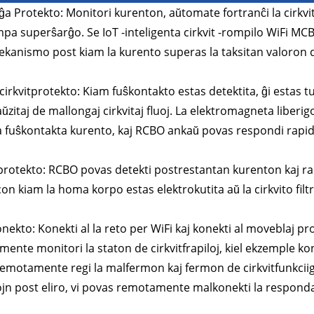
ĝa Protekto: Monitori kurenton, aŭtomate fortranĉi la cirkv
pa superŝarĝo. Se IoT -inteligenta cirkvit -rompilo WiFi MC
kanismo post kiam la kurento superas la taksitan valoron 
-cirkvitprotekto: Kiam fuŝkontakto estas detektita, ĝi estas t
kaŭzitaj de mallongaj cirkvitaj fluoj. La elektromagneta liber
a fuŝkontakta kurento, kaj RCBO ankaŭ povas respondi rapid
protekto: RCBO povas detekti postrestantan kurenton kaj rap
on kiam la homa korpo estas elektrokutita aŭ la cirkvito filt
konekto: Konekti al la reto per WiFi kaj konekti al moveblaj 
ente monitori la staton de cirkvitfrapiloj, kiel ekzemple kont
emotamente regi la malfermon kaj fermon de cirkvitfunkciigilo
jn post eliro, vi povas remotamente malkonekti la responda