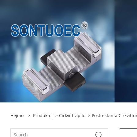
Hejmo
>
Produktoj
>
Cirkvitfrapilo
>
Postrestanta Cirkvitf