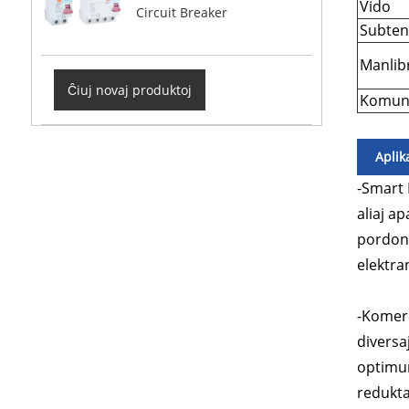
Vido
Circuit Breaker
Subten
Manlib
Ĉiuj novaj produktoj
Komun
Aplik
-Smart 
aliaj a
pordon,
elektra
-Komerc
diversa
optimum
reduktan