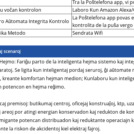
Tra la Poŝtelefona app, vi po
u voĉan kontrolon
Laboro Kun Amazon Alexa/G
La Poŝtelefona app povas e
ro Aŭtomata Integrita Kontrolo
kontrolita de la puŝa vergo 
ika Metodo
Sendrata Wifi
aj scenaroj
Hejmo: Fariĝu parto de la inteligenta hejma sistemo kaj integ
paratoj. Se ligita kun inteligentaj pordaj seruroj, ĝi aŭtomate
 kreante komfortan hejman medion; Kunlaboru kun inteligen
n potencon en hejma reĝimo.
aj premisoj: butikumaj centroj, oficejaj konstruaĵoj, ktp, u
j areoj por atingi energian konservadon kaj redukton de k
igante potencan distribuadon kaj reduktante operaciajn k
te la riskon de akcidentoj kiel elektraj fajroj.