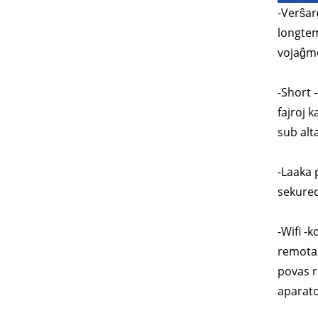
-Verŝar
longtem
vojaĝme
-Short 
fajroj 
sub alt
-Laaka 
sekurec
-Wifi -
remotam
povas r
aparato