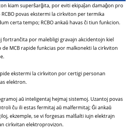
iton kiam superŝarĝita, por eviti ekipaĵan damaĝon pro
B RCBO povas ekstermi la cirkviton per termika
dum certa tempo; RCBO ankaŭ havas ĉi tiun funkcion.
uj fortranĉita por malebligi gravajn akcidentojn kiel
igo de MCB rapide funkcias por malkonekti la cirkviton
e.
ide ekstermi la cirkviton por certigi personan
ras elektron.
programoj aŭ inteligentaj hejmaj sistemoj. Uzantoj povas
roli ĉu ili estas fermitaj aŭ malfermitaj; Ĝi ankaŭ
j, ekzemple, se vi forgesas malŝalti iujn elektrajn
n cirkvitan elektroprovizon.