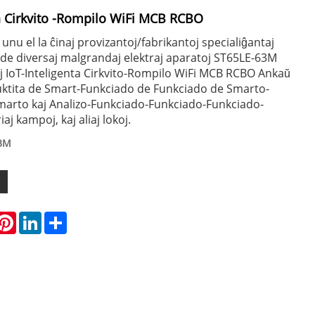
ta Cirkvito -Rompilo WiFi MCB RCBO
nu el la ĉinaj provizantoj/fabrikantoj specialiĝantaj
de diversaj malgrandaj elektraj aparatoj ST65LE-63M
oj IoT-Inteligenta Cirkvito-Rompilo WiFi MCB RCBO Ankaŭ
ktita de Smart-Funkciado de Funkciado de Smarto-
marto kaj Analizo-Funkciado-Funkciado-Funkciado-
aj kampoj, kaj aliaj lokoj.
63M
hatsApp
Pinterest
LinkedIn
Share