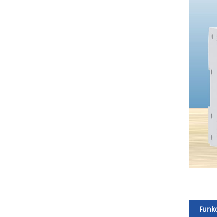
Funkc