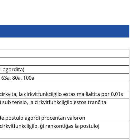
ti agordita)
, 63a, 80a, 100a
rkvita, la cirkvitfunkciigilo estas malŝaltita por 0,01s
sub tensio, la cirkvitfunkciigilo estos tranĉita
de postulo agordi procentan valoron
cirkvitfunkciigilo, ĝi renkontiĝas la postuloj