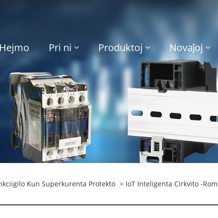
Hejmo
Pri ni
Produktoj
Novaĵoj
unkciigilo Kun Superkurenta Protekto
> IoT Inteligenta Cirkvito -R