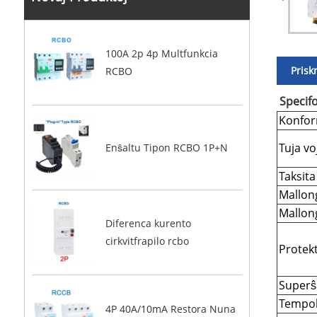
100A 2p 4p Multfunkcia
Prisk
RCBO
Specifo
Konfor
Tuja vo
Enŝaltu Tipon RCBO 1P+N
Taksit
Mallon
Mallon
Diferenca kurento
cirkvitfrapilo rcbo
Protek
Superŝ
Tempo
4P 40A/10mA Restora Nuna